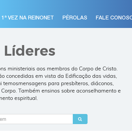
1ª VEZ NA REINONET
PÉROLAS
FALE CONOS
Compartilhe
 Líderes
ns ministeriais aos membros do Corpo de Cristo.
são concedidas em vista da Edificação das vidas,
ui temosmensagens para presbíteros, diáconos,
do Corpo. Também ensinos sobre aconselhamento e
seu melhor email
mento espiritual.
et Instant Access
Quero A S S I N A R