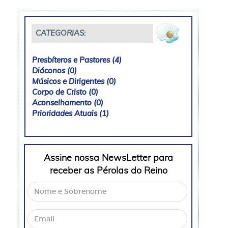
CATEGORIAS:
Presbíteros e Pastores (4)
Presbíteros e Pastores (4)
Diáconos (0)
Diáconos (0)
Músicos e Dirigentes (0)
Músicos e Dirigentes (0)
Corpo de Cristo (0)
Corpo de Cristo (0)
Aconselhamento (0)
Aconselhamento (0)
Prioridades Atuais (1)
Prioridades Atuais (1)
Assine nossa NewsLetter para
receber as Pérolas do Reino