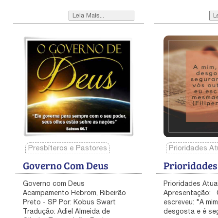
Leia Mais...
L
Presbíteros e Pastores
Prioridades At
Governo Com Deus
Prioridades
Governo com Deus Acampamento Hebrom, Ribeirão Preto - SP Por: Kobus Swart Tradução: Adiel Almeida de Oliveira Transcrição: Equipe ReinoNet Textos Bíblicos: Juízes 13 a 16; Hebreus 4:1 a 6; Mateus 18:16; 2 Timóteo 2:2; Josué 19:49; 1 Samuel 16:13. Eu estou muito emocionado com o que está acontecendo neste acampamento, nestes dias. Eu creio que uma cura está acontecendo, definitivamente. Está havendo uma interpenetração entre Deus e nós, no nível do espírito. Eu creio que este ensino que teremos nesta noite vai penetrar em todos os corações. Estou pensando em algo que foi falado muitas vezes: Este movimento não terá líderes, no sentido humano desta palavra. Sabemos que Sião será um navio bem equipado, pronto para navegar, mas a velha forma de liderança acabou. Toda vez que a maneira antiga de governar a igreja entra no Reino, teremos problemas. Não estou dizendo que Deus não vai trazer velos líderes da velha ordem para o Reino. Primeiro eles terão que morrer, antes de serem usados, e se tornarem eficientes. A história de Sansão ilustra o que estou dizendo. Sansão foi vocacionado para ser um Juiz, que tirou Israel de um período de opressão. Ele tinha características diferentes de todos os outros juízes. Podemos aprender muito sobre a vida de Sansão. Uma lição que fará sentido para nós é que Sansão falhou em muitas formas, por não ter “Timóteos”. E isso faz toda a diferença entre um líder da velha ordem e um líder da nova ordem. Preste atenção nos versículos que leremos. Toda a história de Sansão está inteirinha em quatro capítulos da Bíblia – Juízes 13 a 16. Sansão tinha algumas fraquezas, uma delas eram as mulheres. Ele não podia suportá-las, sem primeiro se relacionar com elas. E ele era vencido por este espírito intimidador, por causa de seu espírito independente. Vemos que, na primeira fase da história de Sansão, n maioria das vezes em que ele conseguiu realizar uma coisa especial, encontramos uma frase características: “Então o Espírito do Senhor de tal maneira se apossou dele que...”. Precisamos lembrar que nem tudo o que Sansão fez foi erro, pois em muitas das coisas Deus estava presente, para fazer os filisteus saírem de suas tocas, para que ele pudesse matá-los. Mas, na medida em que prosseguia o seu período de juízo, que durou vinte anos, nós descobrimos que esta frase começou a desaparecer. E nós começamos a perceber que Sansão começou a falar por sua própria força. Quantos já viram quadros e pinturas de Sansão, um enorme sujeito, com grandes músculos? Sabe que isso não é verdade? Ele era um homem como nós. Mas cada vez o Espírito do Senhor vinha sobre ele. Então, foi no último período de seus dias, que ele encontrou-se com Dalila. E os filisteus usaram-na para penetrar no segredo da força de Sansão. Aí há uma lição para todas as pessoas que estão numa posição de autoridade e liderança espiritual: Quando a sua obediência ao Senhor e ao seu comissionamento original é afetado, então a voz do Senhor já não alcança tão claramente o seu coração. Esta foi a chave do ministério de Cristo na terra: obediência àquilo que Ele via o Pai fazer. Em Hebreus 4:1 a 6 também mostra a chave de que foi a falta de fé e desobediência do povo de Israel, que eles perderam as promessas de Deus. Até um líder é capaz de se tornar forte por si mesmo, e começar a pensar que não tem mais necessidade de confirmação (Mateus 18:16). Então ele se torna um alvo de Satanás. Pode ser que haja um período de transição em que ele tome algumas decisões corretas, mas geralmente este período é bem curto. Então ele comete um erro fatal. Nós temos visto isto na velha ordem da igreja. Os ministérios fortes eram rodeados por outras pessoas, geralmente administradores ou organizadores, mas não ministérios de revelação e confirmação. Nós podemos fazer uma lista de muitos nomes, mas não acho isso importante. Alguns destes líderes nos Estados Unidos, na década de cinquenta e sescenta, que no início tinham realmente um ministério da parte de Deus, quando morreram eles deixaram apenas uma organização, uma fundação ou escola bíblica. O movimento todo morreu com o líder, eles não perpetuaram aquilo que Deus os havia comissionado originalmente para fazer. Estas organizações continuaram como boa organização, mas geralmente se transformou cheio de confusão, pois a visão original havia se acabado. Porém, todo movimento que é caracterizado pela ênfase no Reino, como nós estamos, há um alargamento e um aprofundamento do rio. O princípio de “porção dobrada” se aplica. Por isso a impartição é uma chave, é como de Elias para Eliseu. Talvez possamos fazer a nós mesmos uma pergunta: Porque a igreja neotestamentaria primitiva não continuou nesta força? É porque, possivelmente, Timóteo, que foi comissionado por Paulo, possivelmente não teve sucesso em impartir a outros “Timóteos”, a porção dobrada do que Paulo tinha impartido a ele; 2 Timóteo 2:2. Isso é uma possibilidade, não é? Os teólogos têm as suas idéias do porque a Igreja Primitiva acabou entrando na apostasia da Idade das Trevas. Mas nós sabemos que a verdade é que a Igreja cristã acabou se tornando um sistema de posições, de hierarquias e de títulos. Em outras palavras, a “cabeça” da Igreja se tornou doente. E Satanás entrou nas fileiras daquela hierarquia. Mas a coisa que Deus está fazendo neste movimento, durante estes três ou quatro últimos anos, é algo que nos dá muita segurança. É quando Ele põe o Seu dedo em todas as posições e traz uma nova ênfase para o comissionamento. E agora Ele adiciona o ingrediente da impartição. Porque uma pessoa que ministra “montado” numa posição, não consegue impartir e gerar nada. Só a pessoa que foi devastada, mas que agora está se movendo em um comissionamento, pode impartir. [Gerando outros em uma porção dobrada, assim como Elias gerou Eliseu, após a experiência numa caverna no Monte Horebe - 1 Reis 19]. Vamos ler o texto de Juízes 16:17, 20 - Descobriu-lhe todo o coração e lhe disse: Nunca subiu navalha à minha cabeça, porque sou nazireu de Deus, desde o ventre de minha mãe; se vier a ser rapado, ir-se-á de mim a minha força, e me enfraquecerei e serei como qualquer outro homem... E disse ela: Os filisteus vêm sobre ti, Sansão! Tendo ele despertado do seu sono, disse consigo mesmo: Sairei ainda esta vez como dantes e me livrarei; porque ele não sabia ainda que já o SENHOR se tinha retirado dele. Esta é a história trágica de Sansão. É a mesma história de todos aqueles ministros de Deus, que não conseguiram reproduzir-se, criando um Timóteo melhor do que ele mesmo. É bom que você conheça a diferença entre um Timóteo e um indivíduo que só sabe dizer “amém!”, só sabe concordar. Vou explicar isso brevemente. Um Timóteo precisa também ter um relacionamento e uma comunhão pessoal com o Senhor. Porque uma pessoa que só sabe dizer “amém!”, não pode ter uma palavra de confirmação. Mas, aqueles ministros que têm posição, aplicam a regra de que, ou você concorda com quem está na posição, ou você cai fora. Se você discorda, será considerado como rival ou como uma ameaça de quem está na posição. A Ordem Divina nunca teve o objetivo de ser uma ditadura. É uma das coisas mais preciosas e fantásticas que o Senhor já trouxe para a Igreja - através da Ordem Divina. Canais comissionados que se relacionam uns com os outros mediante este comissionamento que têm. Todos são ovelhas. Alguns são pastores, mas continuam sendo ovelha, porque têm coração de ovelha, ele se permite pastorear. Esta interdependência sempre irá continuar. Sansão tinha um espírito muito independente. Ele sempre estava fazendo as coisas sozinho, ele sempre estava lutando sozinho e nunca usou o exército de Israel. Quando Dalila começou a praguejar a vida de Sansão, e começou a querer manipulá-lo, a Escritura diz:Importunando-o ela todos os dias com as suas palavras, e molestando-o, apoderou-se da alma dele uma impaciência de matar. Juízes 16:16. Eu quero que você entenda, por um momento, este princípio da manipulação. A ideia de manipulação, de querer torcer o braço dos que estão em autoridade sobre você, para que façam a sua própria vontade. Este é um princípio que tem operado em todo o período da Igreja e até mesmo antes da Igreja existir. Acho que você entende o que é manipulação: é tentar fazer com que uma pessoa que está sobre você, em autoridade, faça a sua vontade. Quando uma igreja sustenta um pastor em tempo integral no ministério - o que não é errado, pois Paulo foi sustentado por algumas igrejas, mas no casa da igreja em Corínto, ele rejeitou o sustento dela, por razões específicas -, muitas das vezes Satanás vai querer que a igreja creia que, se eles sustentam um pastor ele deve pregar o que eles querem ouvir. Então a junta diretiva da igreja ou a diretoria, ou os presbíteros vão tentar dizer para o pastor o que ele deve pregar e o que não pode. Se este espírito continua a afetar um líder, pode vencê-lo e derrotá-lo, fazendo com que ele se submeta àquela manipulação. Ele perde o comissionamento de Deus e quebra a sua obediência a Deus e, é claro, a unção desaparece. Se a unção desaparece da vida dele, isto é fatal. E, geralmente, não existem sinais de advertência, pelos quais você possa identificar se a unção continua ou não em sua vida: “... porque Sansão não sabia ainda que já o Senhor se tinha retirado dele” versículo 20b. Sansão nem percebeu quando a unção se afastou dele. A salvaguarda é: um ministro de Deus precisa ter um coração penitente, arrependido diante de Deus, e está rodeado constantemente por ministérios de confirmação que sejam verdadeiros Timóteos. Agora também vamos ver o versículo 30: E disse: Morra eu com os filisteus. E inclinou-se com força, e a casa caiu sobre os príncipes e sobre todo o povo que nela estava: e foram mais os que matou na sua morte do que os que matara na sua vida. Esta é a chave: “foram mais os que mato
Prioridades Atu
Apresentação: O apóstolo Paulo
escreveu: "A mim
desgosta e é se