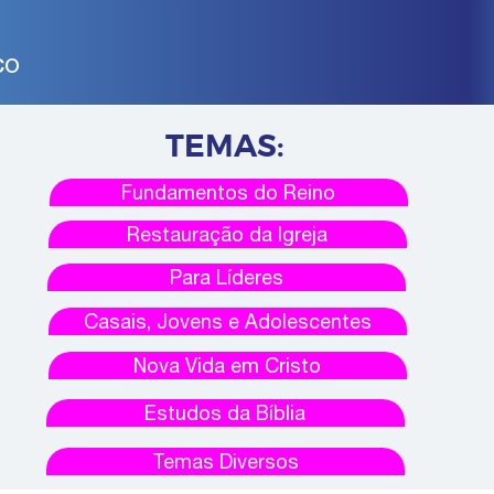
CO
TEMAS
:
Fundamentos do Reino
Restauração da Igreja
Para Líderes
Casais, Jovens e Adolescentes
Nova Vida em Cristo
Estudos da Bíblia
Temas Diversos