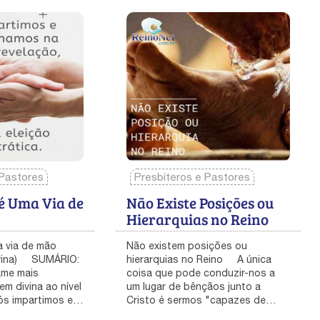
 Pastores
Presbíteros e Pastores
é Uma Via de
Não Existe Posições ou
Hierarquias no Reino
quer nossa especial atenção, porque tem sido violado: “Não aceites denúncia contra presbítero, senão exclusivamente sob o depoimento de duas ou três testemunhas. Quanto aos que vivem no pecado, repreende-os na presença de todos, para que também os demais temam. Conjuro-te, perante Deus, e Cristo Jesus, e os anjos eleitos, que guardes estes conselhos, sem prevenção, nada fazendo com parcialidade. A ninguém imponhas precipitadamente as mãos. Não te tornes cúmplice de pecados de outrem. Conserva-te a ti mesmo puro”. (II Timóteo 5:17-22). Revelação, impartição e submissão estão interligadas. Primeiro, temos uma revelação de que Ele é o Senhor. Depois, por Ele ser o Senhor, cremos que há uma forma pela qual o que Ele pensa, o que Ele quer, e o que Ele deseja pode descer até nós. Nunca, em ponto nenhum, nós dizemos de um presbítero: “Aqui está um homem que interpretará Deus para todos nós”. Antes, dizemos: “Este homem, na melhor das hipóteses, será um canal de Deus para a Sua revelação chegar até nós”. A melhor coisa que você pode fazer, à qualquer altura, é orar para que aquele que está sobre você tenha revelação, e para você ter revelação dele e da sua palavra. Nunca pense que qualquer homem, qualquer presbítero, ou qualquer grupo de homens, como a Companhia Apostólica, terá capacidade de governar este mover de Deus sem você. A revelação precisa chegar também até você! Por esta razão, precisa haver um fluir livre. Quando dou uma Palavra numa igreja, ela chega aos presbíteros, aos diáconos e até ao último membro do Corpo, alcançando até mesmo as criancinhas. Se uma só pessoa que seja ficar cortada da Palavra, é porque o fluir não foi adequado; ele não foi certo. Sempre que uma pessoa se torna um canal bloqueado, é semelhante a uma artéria ou veia bloqueada: o sangue pode correr, mas ele não consegue completar a circulação por causa de um bloqueio que produz um estado doentio no corpo. Igualmente, a vida da Palavra Viva precisa fluir do Cabeça e circular por meio de cada membro, para que o Corpo de Cristo seja edificado e consolidado pelo auxílio de toda junta, de cada parte (Efésios 4:16). Isto significa que cada um de nós fornece vida. Nós não fabricamos, nós nos tornamos canais dela. Nós não vamos aos outros dizendo: “Vou lhe dar da minha capacidade de raciocínio e da minha energia física. Vou lhe impartir a minha inteligência, minha experiência”. Nós não precisamos de impartição nesse nível! Em vez disso, precisamos dizer uns aos outros: “Vou lhe dar uma Palavra do Senhor. Eu venho em nome do Senhor e liberto você com o poder e a autoridade dEle que fluem através de mim”. É por isto que temos a imposição de mãos; elas são um canal de fluência.Somos responsáveis pelo que recebemos por impartição e pelo que damos por impartição. Por toda a Bíblia, Deus mostra-nos que está enviando a Sua Palavra de revelação até nós. Se este processo funcionar direito, todos que entrarem serão avisados: “A chave para o seu crescimento não é o que você conhece, nem o que aprenderá intelectualmente; é o que Deus lhe revelará. Ou você pode sentar aqui seis meses esperando ter ouvidos para ouvir, ou nós simplesmente lhe imporemos as mãos e oraremos por você para o Senhor abrir os seus ouvidos e começar a lhe dar a revelação.” No entanto precisamos lembrar que a imposição de mãos abrange não só impartição, como também transferência. Nós damos e recebemos por impartição. Ela é uma via de mão dupla. Certa época nós tínhamos semanalmente um culto específico para ministração. Formava-se uma fila enorme de pessoas para receberem imposição de mãos, serem ministradas e abençoadas. O Senhor dava muita revelação sobre elas, e quando saíam, provavelmente pensavam: “Isto é maravilhoso!” Mas quando eu chegava em casa, estava completamente exausto e drenado. Eu tinha impartido bênçãos positivas para as pessoas que, por sua vez, freqüentemente me transferiam coisas negativas. Paulo nos diz como considerar os presbíteros que devem ser um canal de fluência da parte do Senhor. O fluir deve vir por eles até o povo, que depois pod
Não existem posições ou
hierarquias no Reino A única
coisa que pode conduzir-nos a
um lugar de bênçãos junto a
Cristo é sermos "capazes de
beber o cálice" que Ele bebeu,