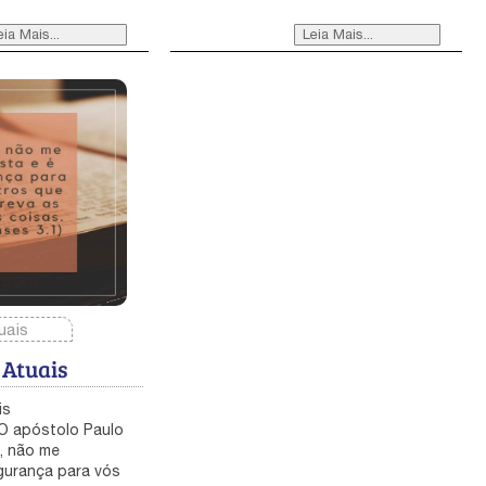
como foi dito a João e Tiago:
“Então, se chegou a ele a mulher
eia Mais...
Leia Mais...
de Zebedeu, com seus filhos, e,
adorando-o, pediu-lhe um favor.
Perguntou-lhe ele: Que queres?
Ela respondeu: Manda que, no teu
reino, estes meus dois filhos se
assentem, um à tua direita, e o
outro à tua esquerda. Mas Jesus
respondeu: Não sabeis o que
pedis. Podeis vós beber o cálice
que eu estou para beber?
Responderam-lhe: Podemos.
Então, lhes disse: Bebereis o meu
cálice; mas o assentar-se à minha
direita e à minha esquerda não me
uais
compete concedê-lo; é, porém,
 Atuais
para aqueles a quem está
preparado por meu Pai.” (Mateus
20:20-23). Podemos lucrar muito
ais
com esta mensagem - pois ela é
bem simples - se você se
, não me
encontrava meio ambicioso,
gurança para vós
buscando uma posição especial